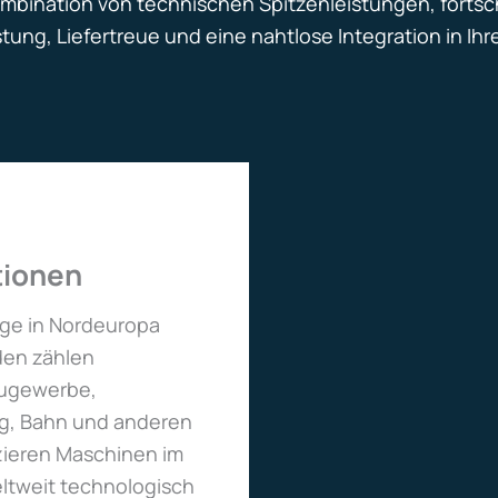
Kombination von technischen Spitzenleistungen, forts
ung, Liefertreue und eine nahtlose Integration in Ihr
tionen
uge in Nordeuropa
den zählen
augewerbe,
ung, Bahn und anderen
zieren Maschinen im
ltweit technologisch