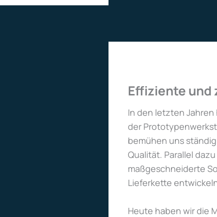
Effiziente und
In den letzten Jahren
der Prototypenwerksta
bemühen uns ständig 
Qualität. Parallel daz
maßgeschneiderte Sof
Lieferkette entwickeln
Heute haben wir die 