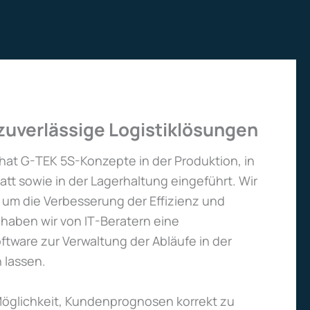
 zuverlässige Logistiklösungen
 hat G-TEK 5S-Konzepte in der Produktion, in
tt sowie in der Lagerhaltung eingeführt. Wir
um die Verbesserung der Effizienz und
u haben wir von IT-Beratern eine
tware zur Verwaltung der Abläufe in der
 lassen.
Möglichkeit, Kundenprognosen korrekt zu