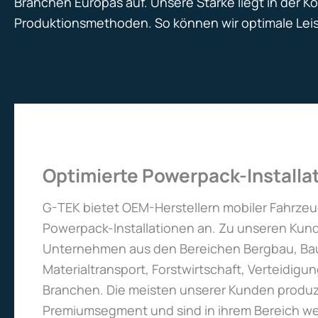
Branchen Europas auf. Unsere Stärke liegt in der 
Produktionsmethoden. So können wir optimale Leist
Optimierte Powerpack-Installa
G-TEK bietet OEM-Herstellern mobiler Fahrze
Powerpack-Installationen an. Zu unseren Kun
Unternehmen aus den Bereichen Bergbau, B
Materialtransport, Forstwirtschaft, Verteidig
Branchen. Die meisten unserer Kunden produ
Premiumsegment und sind in ihrem Bereich we