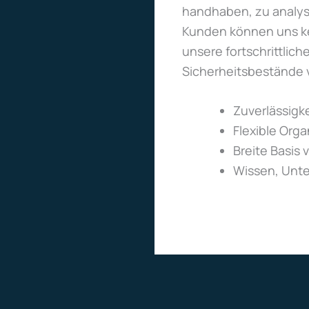
handhaben, zu analysi
Kunden können uns kei
unsere fortschrittlic
Sicherheitsbestände 
Zuverlässigke
Flexible Orga
Breite Basis
Wissen, Unte