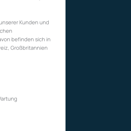
n unserer Kunden und
schen
von befinden sich in
eiz, Großbritannien
Wartung